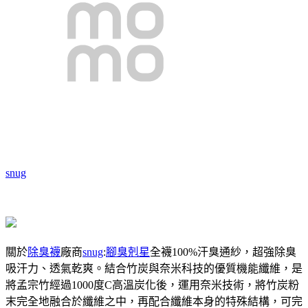
snug
關於
除臭襪
廠商
snug
:
腳臭剋星
全襪100%汗臭通紗，超強除臭
吸汗力、透氣乾爽。結合竹炭與奈米科技的優質機能纖維，是
將孟宗竹經過1000度C高溫炭化後，運用奈米技術，將竹炭粉
末完全地融合於纖維之中，再配合纖維本身的特殊結構，可完