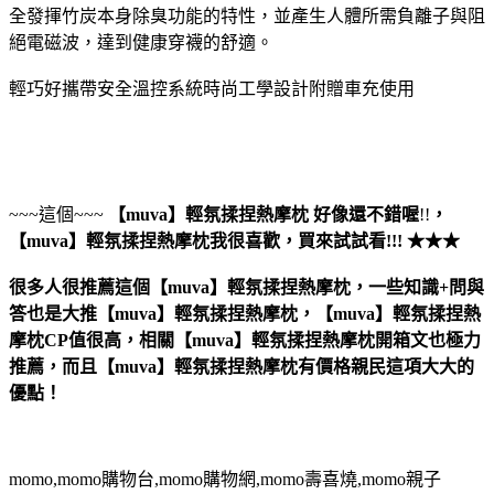
全發揮竹炭本身除臭功能的特性，並產生人體所需負離子與阻
絕電磁波，達到健康穿襪的舒適。
輕巧好攜帶安全溫控系統時尚工學設計附贈車充使用
~~~這個~~~
【muva】輕氛揉捏熱摩枕
好像還不錯喔
!!
，
【muva】輕氛揉捏熱摩枕
我很喜歡，買來試試看!!! ★★★
很多人很推薦這個【muva】輕氛揉捏熱摩枕，一些知識+問與
答也是大推【muva】輕氛揉捏熱摩枕，【muva】輕氛揉捏熱
摩枕CP值很高，相關【muva】輕氛揉捏熱摩枕開箱文也極力
推薦，而且【muva】輕氛揉捏熱摩枕有價格親民這項大大的
優點！
momo,momo購物台,momo購物網,momo壽喜燒,momo親子