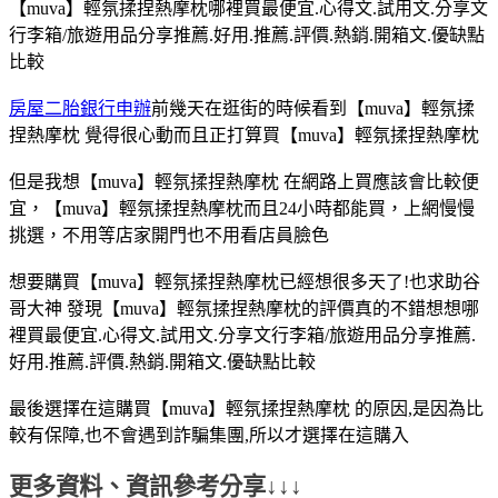
【muva】輕氛揉捏熱摩枕哪裡買最便宜.心得文.試用文.分享文
行李箱/旅遊用品分享推薦.好用.推薦.評價.熱銷.開箱文.優缺點
比較
房屋二胎銀行申辦
前幾天在逛街的時候看到【muva】輕氛揉
捏熱摩枕 覺得很心動而且正打算買【muva】輕氛揉捏熱摩枕
但是我想【muva】輕氛揉捏熱摩枕 在網路上買應該會比較便
宜，【muva】輕氛揉捏熱摩枕而且24小時都能買，上網慢慢
挑選，不用等店家開門也不用看店員臉色
想要購買【muva】輕氛揉捏熱摩枕已經想很多天了!也求助谷
哥大神 發現【muva】輕氛揉捏熱摩枕的評價真的不錯想想哪
裡買最便宜.心得文.試用文.分享文行李箱/旅遊用品分享推薦.
好用.推薦.評價.熱銷.開箱文.優缺點比較
最後選擇在這購買【muva】輕氛揉捏熱摩枕 的原因,是因為比
較有保障,也不會遇到詐騙集團,所以才選擇在這購入
更多資料、資訊參考分享↓↓↓