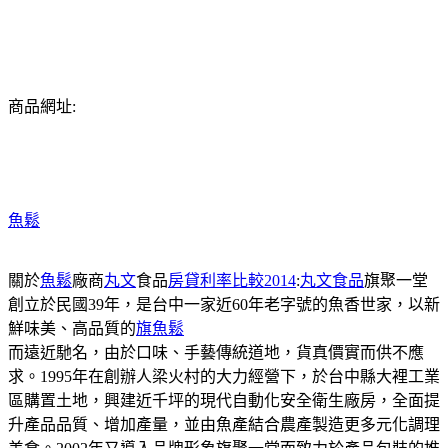
商品網址:
魚鬆
關於
魚鬆
廠商
丸文
食品
房貸利率比較2014
:
丸文食品
旗聚一堂
創立於民國39年，是台中一家近60年老字號的魚香世家，以新
鮮味美、高品質的
旗魚鬆
而遠近馳名，由於口味、手藝傳統道地，貨真價實而供不應
求。1995年在創辦人梁火村的大力經營下，於台中縣大裡工業
區購置土地，興建近千坪的現代自動化安全衛生廠房，全面提
升產品品質、增加產量，並由魚產結合農產製造更多元化調理