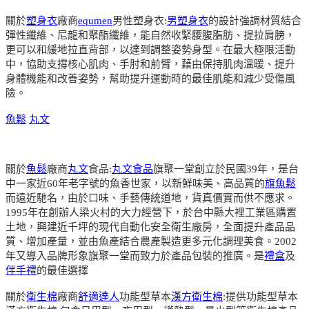
關於
塑身衣
廠商
equmen
男性塑身衣:
男塑身衣
的設計強調材質結合
彈性纖維、尼龍和聚酯纖維，能自然收緊腰腹脂肪、提拉肩膀，
更可以和緩地拉直背部，以達到調整姿勢身型。在最大極限活動
中，協助支撐核心肌肉、手肘和前臂，藉由保持肌肉溫暖、提升
身體機能和改善姿勢，幫助提升運動時的最佳肌能和減少受傷風
險。
魚鬆
丸文
關於
魚鬆
廠商
丸文
食品:
丸文食品
旗聚一堂創立於民國39年，是台
中一家近60年老字號的魚香世家，以新鮮味美、高品質的
旗魚鬆
而遠近馳名，由於口味、手藝傳統道地，貨真價實而供不應求。
1995年在創辦人梁火村的大力經營下，於台中縣大裡工業區購置
土地，興建近千坪的現代自動化安全衛生廠房，全面提升產品品
質、增加產量，並由魚產結合農產製造更多元化調理美食。2002
年又導入品牌形象旗聚一堂而致力於產品包裝的推廣。是
禮盒
及
伴手禮
的最佳選擇
關於
衛生棉
廠商
舒適達人
功能型草本
漢方衛生棉
:提供功能型草本