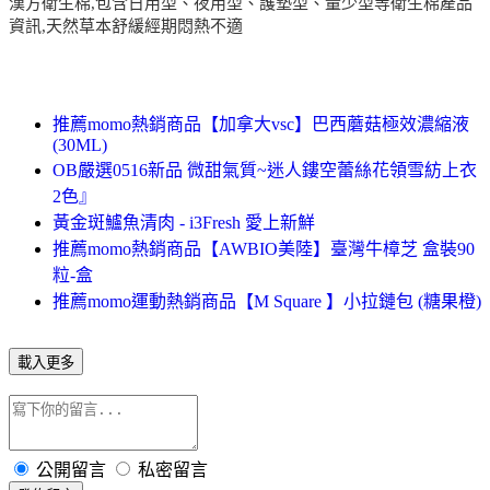
漢方衛生棉,包含日用型、夜用型、護墊型、量少型等衛生棉產品
資訊,天然草本舒緩經期悶熱不適
推薦momo熱銷商品【加拿大vsc】巴西蘑菇極效濃縮液
(30ML)
OB嚴選0516新品 微甜氣質~迷人鏤空蕾絲花領雪紡上衣
2色』
黃金斑鱸魚清肉 - i3Fresh 愛上新鮮
推薦momo熱銷商品【AWBIO美陸】臺灣牛樟芝 盒裝90
粒-盒
推薦momo運動熱銷商品【M Square 】小拉鏈包 (糖果橙)
載入更多
公開留言
私密留言