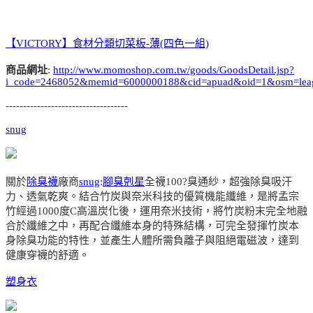
【VICTORY】食材分類切菜板-薄(四色一組)
商品網址
:
http://www.momoshop.com.tw/goods/GoodsDetail.jsp?
i_code=2468052&memid=6000000188&cid=apuad&oid=1&osm=lea
-----------------------------------
snug
關於
除臭襪
廠商
snug
:
腳臭剋星
全襪100?臭通紗，超強除臭吸汗
力、透氣乾爽。結合竹炭與奈米科技的優質機能纖維，是將孟宗
竹經過1000度C高溫炭化後，運用奈米技術，將竹炭粉末完全地融
合於纖維之中，再配合纖維本身的特殊結構，可完全發揮竹炭本
身除臭功能的特性，並產生人體所需負離子與阻絕電磁波，達到
健康穿襪的舒適。
塑身衣