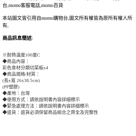
台,momo客服電話,momo百貨
本站圖文皆引用自momo購物台,圖文所有權皆為原所有權人所
有,
商品訊息簡述
:
※耐熱溫度100度C
◆商品內容：
彩色食材分類切菜板x4
◆商品規格/材質：
(長x寬 26x38.5cm)
(PP塑膠)
◆產地：台灣
◆使用方式：請依說明書內容詳細標示
◆緊急處理方法：請依說明書內容詳細標示
◆退貨：退貨必須保留商品組合之齊全及完整性