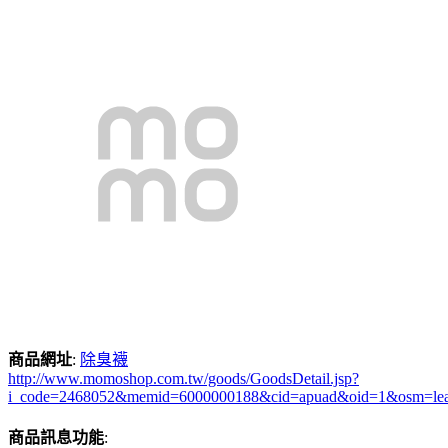
商品網址
:
除臭襪
http://www.momoshop.com.tw/goods/GoodsDetail.jsp?
i_code=2468052&memid=6000000188&cid=apuad&oid=1&osm=le
商品訊息功能
: