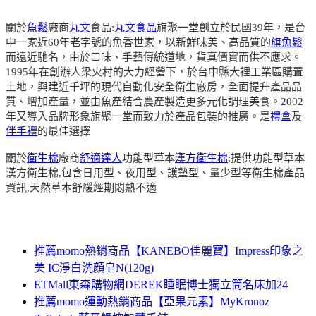
關於
魚鬆
廠商
丸文
食品:
丸文食品
旗聚一堂創立於民國39年，是台
中一家近60年老字號的魚香世家，以新鮮味美、高品質的
旗魚鬆
而遠近馳名，由於口味、手藝傳統道地，貨真價實而供不應求。
1995年在創辦人梁火村的大力經營下，於台中縣大裡工業區購置
土地，興建近千坪的現代自動化安全衛生廠房，全面提升產品品
質、增加產量，並由魚產結合農產製造更多元化調理美食。2002
年又導入品牌形象旗聚一堂而致力於產品包裝的推廣。是
禮盒
及
伴手禮
的最佳選擇
關於
衛生棉
廠商
舒適達人
功能型草本
漢方衛生棉
:提供功能型草本
漢方衛生棉,包含日用型、夜用型、護墊型、量少型等衛生棉產品
資訊,天然草本舒緩經期悶熱不適
推薦momo熱銷商品【KANEBO佳麗寶】Impress印象之
美 IC淨白洗顏皂N(120g)
ETMall東森購物網DEREK睡眠博士獨立筒名床加24
推薦momo運動熱銷商品【亞果元素】MyKronoz