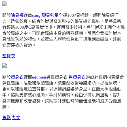
關於
除臭襪
廠商
snug
:
腳臭剋星
全襪100?臭通紗，超強除臭吸汗
力、透氣乾爽。結合竹炭與奈米科技的優質機能纖維，是將孟宗
竹經過1000度C高溫炭化後，運用奈米技術，將竹炭粉末完全地融
合於纖維之中，再配合纖維本身的特殊結構，可完全發揮竹炭本
身除臭功能的特性，並產生人體所需負離子與阻絕電磁波，達到
健康穿襪的舒適。
塑身衣
關於
塑身衣
廠商
equmen
男性塑身衣:
男塑身衣
的設計強調材質結合
彈性纖維、尼龍和聚酯纖維，能自然收緊腰腹脂肪、提拉肩膀，
更可以和緩地拉直背部，以達到調整姿勢身型。在最大極限活動
中，協助支撐核心肌肉、手肘和前臂，藉由保持肌肉溫暖、提升
身體機能和改善姿勢，幫助提升運動時的最佳肌能和減少受傷風
險。
魚鬆
丸文