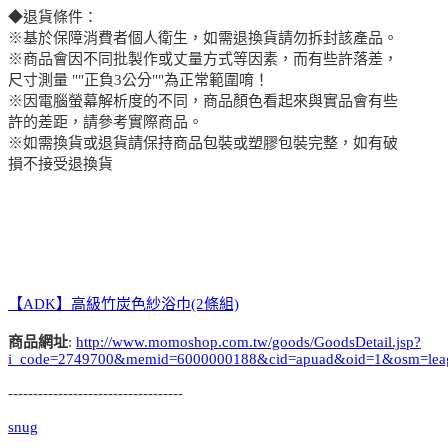
◆退貨條件：
※基於保障消費者個人衛生，如需退換貨請勿拆封該產品。
※商品會因不同批製作或丈量方式等因素，而有些許落差，
尺寸測量 ""正負3公分""為正常範圍唷！
※因電腦螢幕解析度的不同，商品顏色看起來與實品會有些
許的差距，請參考實際商品。
※如需換貨或退貨請保持商品包裝或塑膠包裝完整，如有破
損不接受退換貨
【ADK】高級竹炭色紗浴巾(2條組)
商品網址
:
http://www.momoshop.com.tw/goods/GoodsDetail.jsp?
i_code=2749700&memid=6000000188&cid=apuad&oid=1&osm=lea
-----------------------------------
snug