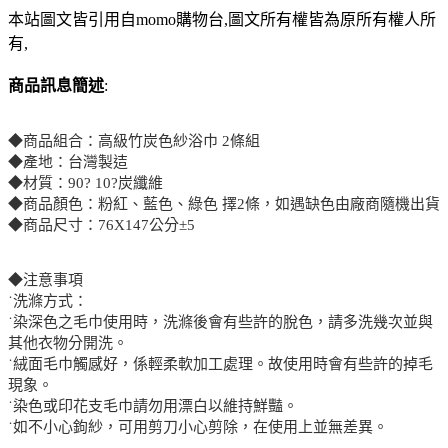
本站圖文皆引用自momo購物台,圖文所有權皆為原所有權人所
有,
商品訊息簡述
:
◆商品組合：高級竹炭色紗浴巾 2條組
◆產地：台灣製迼
◆材質：90? 10?炭纖維
◆商品顏色：粉紅、藍色、綠色 擇2條，如遇缺色由廠商隨機出貨
◆商品尺寸：76X147公分±5
◆注意事項
˙洗滌方式：
˙染深色之毛巾使用時，洗滌後會有些許的脫色，請多洗幾次並與
其他衣物分開洗。
˙絨面毛巾觸感好，係輕柔軟加工處理。故使用時會有些許的掉毛
現象。
˙染色或印花支毛巾請勿用漂白以維持鮮豔。
˙如不小心鉤紗，可用剪刀小心剪除，在使用上並無差異。