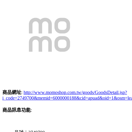
商品網址
:
http://www.momoshop.com.tw/goods/GoodsDetail.jsp?
i_code=2749700&memid=6000000188&cid=apuad&oid=1&osm=le
商品訊息功能
: