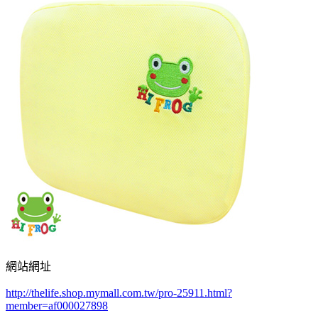
網站網址
http://thelife.shop.mymall.com.tw/pro-25911.html?
member=af000027898