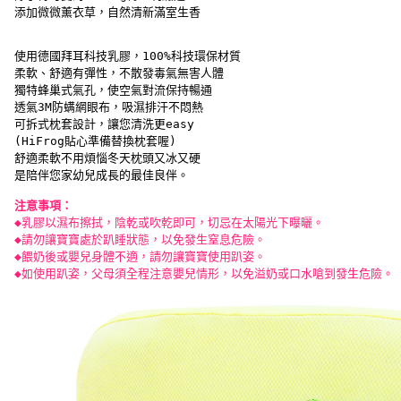
 添加微微薰衣草，自然清新滿室生香
 使用德國拜耳科技乳膠，100%科技環保材質
 柔軟、舒適有彈性，不散發毒氣無害人體
 獨特蜂巢式氣孔，使空氣對流保持暢通
 透氣3M防螨網眼布，吸濕排汗不悶熱
 可拆式枕套設計，讓您清洗更easy
 (HiFrog貼心準備替換枕套喔)
 舒適柔軟不用煩惱冬天枕頭又冰又硬
 是陪伴您家幼兒成長的最佳良伴。
注意事項：
◆乳膠以濕布擦拭，陰乾或吹乾即可，切忌在太陽光下曝曬。
 ◆請勿讓寶寶處於趴睡狀態，以免發生窒息危險。
 ◆餵奶後或嬰兒身體不適，請勿讓寶寶使用趴姿。
 ◆如使用趴姿，父母須全程注意嬰兒情形，以免溢奶或口水嗆到發生危險。