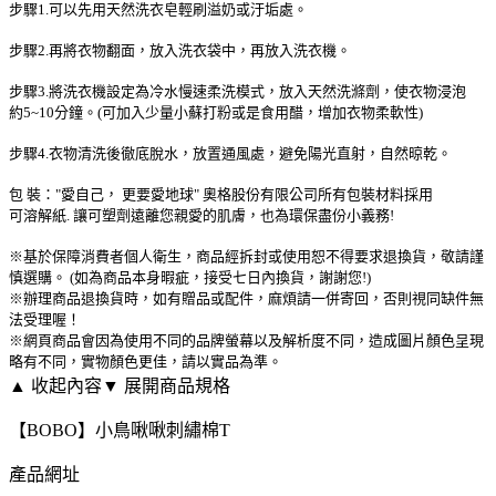
步驟1.可以先用天然洗衣皂輕刷溢奶或汙垢處。
步驟2.再將衣物翻面，放入洗衣袋中，再放入洗衣機。
步驟3.將洗衣機設定為冷水慢速柔洗模式，放入天然洗滌劑，使衣物浸泡
約5~10分鐘。(可加入少量小蘇打粉或是食用醋，增加衣物柔軟性)
步驟4.衣物清洗後徹底脫水，放置通風處，避免陽光直射，自然晾乾。
包 裝："愛自己， 更要愛地球" 奧格股份有限公司所有包裝材料採用
可溶解紙. 讓可塑劑遠離您親愛的肌膚，也為環保盡份小義務!
※基於保障消費者個人衛生，商品經拆封或使用恕不得要求退換貨，敬請謹
慎選購。 (如為商品本身暇疵，接受七日內換貨，謝謝您!)
※辦理商品退換貨時，如有贈品或配件，麻煩請一併寄回，否則視同缺件無
法受理喔！
※網頁商品會因為使用不同的品牌螢幕以及解析度不同，造成圖片顏色呈現
略有不同，實物顏色更佳，請以實品為準。
▲ 收起內容
▼ 展開商品規格
【BOBO】小鳥啾啾刺繡棉T
產品網址