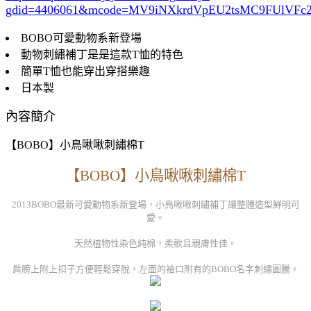
gdid=4406061
&mcode=MV9iNXkrdVpEU2tsMC9FUlVF
BOBO可愛動物系新登場
動物刺繡補丁是是這款T恤的特色
簡單T恤也能穿出穿搭樂趣
日本製
內容簡介
【BOBO】小鳥啾啾刺繡棉T
【BOBO】小鳥啾啾刺繡棉T
2013BOBO最新可愛動物系新登場，小鳥啾啾刺繡補丁讓整體造型鮮明可
愛。
天然植物性染色純棉，柔軟且親膚性佳。
肩膀上附上扣子方便輕鬆穿脫，左面的袖口附有的BOBO名字刺繡圖騰。