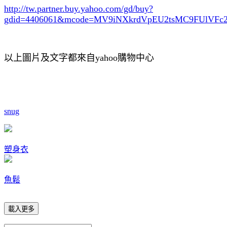
http://tw.partner.buy.yahoo.com/gd/buy?
gdid=4406061
&mcode=MV9iNXkrdVpEU2tsMC9FUlVF
以上圖片及文字都來自yahoo購物中心
snug
塑身衣
魚鬆
載入更多