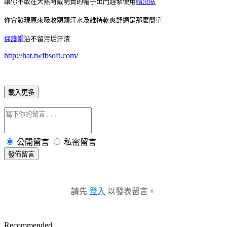
讓你不敢在天熱時戴明貴的帽子出門趕緊使用
帽沿貼
你會發現原來吸收額頭汗水及維持乾爽舒適是那麼簡單
保護帽
沿不留污垢汗漬
http://hat.twfbsoft.com/
載入更多
公開留言
私密留言
發佈留言
請先
登入
以發表留言。
Recommended