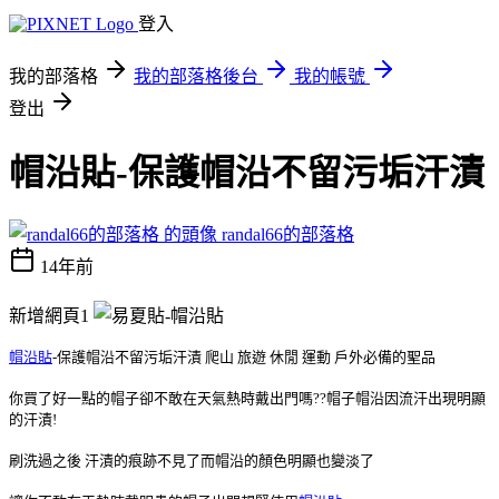
登入
我的部落格
我的部落格後台
我的帳號
登出
帽沿貼-保護帽沿不留污垢汗漬
randal66的部落格
14年前
新增網頁1
帽沿貼
-保護帽沿不留污垢汗漬 爬山 旅遊 休閒 運動 戶外必備的聖品
你買了好一點的帽子卻不敢在天氣熱時戴出門嗎??帽子帽沿因流汗出現明顯
的汗漬!
刷洗過之後 汗漬的痕跡不見了而帽沿的顏色明顯也變淡了